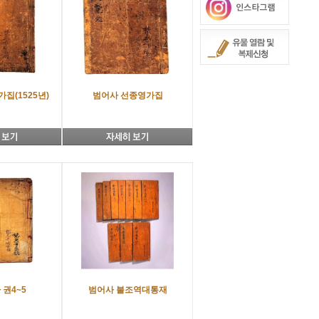
집(1525년)
범어사 선종영가집
권4~5
범어사 불조역대통재