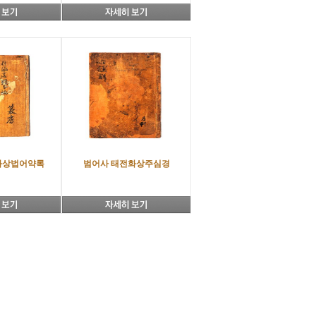
화상법어약록
범어사 태전화상주심경