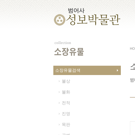
collection
HO
소장유물
소장유물검색
불상
불화
전적
진영
목판