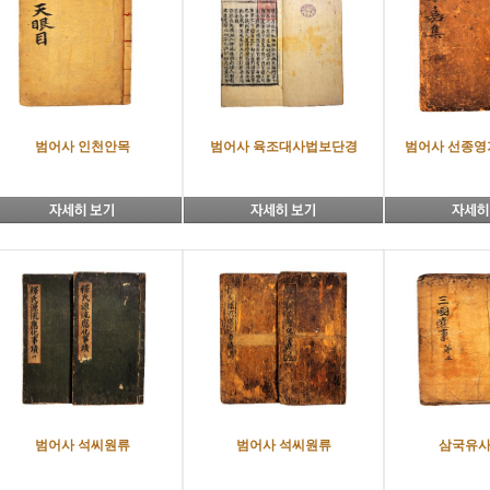
범어사 인천안목
범어사 육조대사법보단경
범어사 선종영가
범어사 석씨원류
범어사 석씨원류
삼국유사 