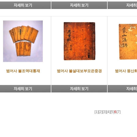
범어사 불조역대통재
범어사 불설대보부모은중경
범어사 몽산
[1]
[2]
[3]
[4]
[5]
6
[7]