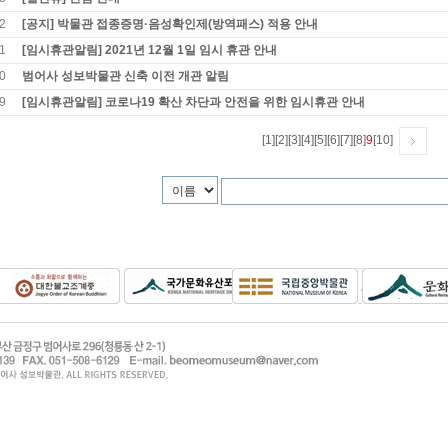
2
[공지] 박물관 접종증명·음성확인제(방역패스) 적용 안내
1
[임시휴관알림] 2021년 12월 1일 임시 휴관 안내
0
범어사 성보박물관 신축 이전 개관 알림
9
[임시휴관알림] 코로나19 확산 차단과 안전을 위한 임시휴관 안내
[1]
[2]
[3]
[4]
[5]
[6]
[7]
[8]
9
[10]