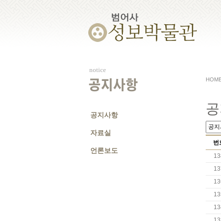
notice
HOM
공지사항
공
공지사항
자료실
번
언론보도
13
13
13
13
13
13