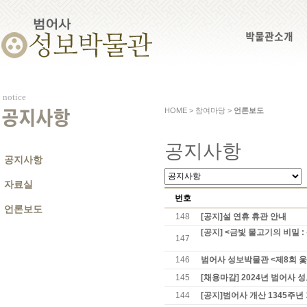
박물관소개
notice
HOME > 참여마당 >
언론보도
공지사항
공지사항
공지사항
자료실
번호
언론보도
148
[공지]설 연휴 휴관 안내
[공지] <금빛 물고기의 비밀 :
147
146
범어사 성보박물관 <제8회 
145
[채용마감] 2024년 범어사
144
[공지]범어사 개산 1345주년