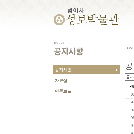
notice
HOM
공지사항
공
공지사항
자료실
번
언론보도
9
9
9
9
9
9