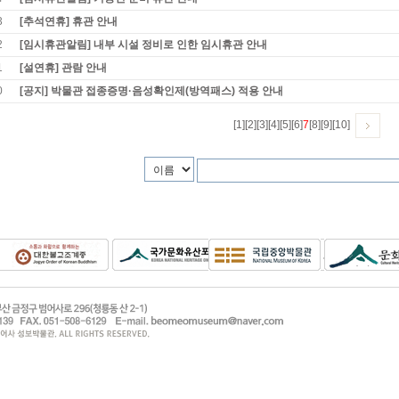
3
[추석연휴] 휴관 안내
2
[임시휴관알림] 내부 시설 정비로 인한 임시휴관 안내
1
[설연휴] 관람 안내
0
[공지] 박물관 접종증명·음성확인제(방역패스) 적용 안내
[1]
[2]
[3]
[4]
[5]
[6]
7
[8]
[9]
[10]