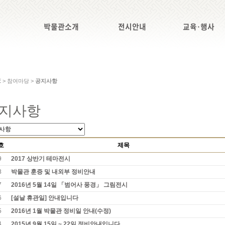
박물관소개
전시안내
교육·행사
E > 참여마당 >
공지사항
지사항
호
제목
9
2017 상반기 테마전시
8
박물관 훈증 및 내외부 정비안내
7
2016년 5월 14일 「범어사 풍경」 그림전시
6
[설날 휴관일] 안내입니다
5
2016년 1월 박물관 정비일 안내(수정)
4
2015년 9월 15일 ~ 22일 정비안내입니다