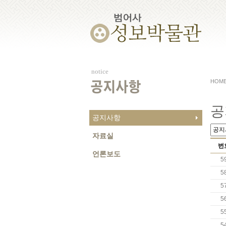
notice
HOM
공지사항
공
공지사항
자료실
번
언론보도
5
5
5
5
5
5