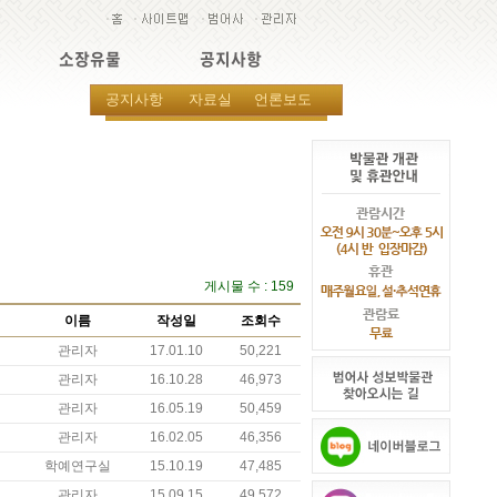
소장유물
공지사항
공지사항
자료실
언론보도
게시물 수 : 159
이름
작성일
조회수
관리자
17.01.10
50,221
관리자
16.10.28
46,973
관리자
16.05.19
50,459
관리자
16.02.05
46,356
학예연구실
15.10.19
47,485
관리자
15.09.15
49,572