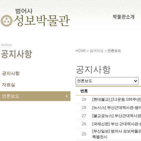
박물관소개
notice
HOME > 참여마당 >
언론보도
공지사항
공지사항
공지사항
자료실
번호
언론보도
29
[현대불교] [3.1운동 100주
28
[뉴시스] 부산근대역사관-범
27
[불교공뉴스] 부산근대역사관, 
26
[국제신문] 부산 근대역사관-범
[부산일보] 범어사 성보박물
25
특별전시