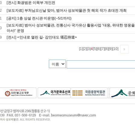
3
[전시] 화광범운 이묵부 개인전
2
[보도자료] 부처님오신날 맞아, 범어사 성보박물관 첫 해외 작가 초대전 개최
1
[공지] 1층 상설 전시관 미운영(~5/1까지)
[보도자료] 범어사 성보박물관, 전통산사 국가유산 활용사업 '대웅, 위대한 영웅을
0
아서!' 운영
9
[전시] <인내로 열린 길- 감인대도 堪忍待道>
[1]
[2]
[3]
4
[5]
[6]
[7]
[8]
[9]
[10]