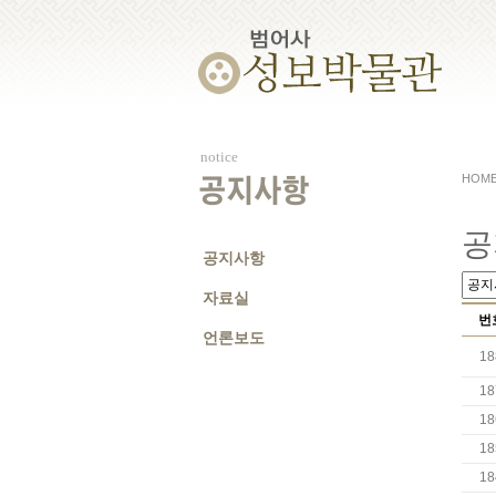
notice
HOM
공지사항
공
공지사항
자료실
번
언론보도
18
18
18
18
18