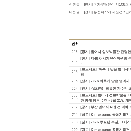
이전글 :
[전시] 국가무형유산 제108호
다음글 :
[전시] 홍성희작가 사진전 <연
번호
218
[공지] 범어사 성보박물관 관람
[전시] 제48차 세계유산위원회 
217
>
[보도자료] '화폭에 담은 범어
216
최
215
[전시] 2026 화폭에 담은 범어사
214
[전시] 心線神針 최유현 자수장 초
[보도자료] 범어사 성보박물관, 
213
한 땀에 담은 수행> 5월 21일 개
212
[공지] 부산 범어사 대웅전 벽화 
211
[공고] K-museums 공동기
210
[전시] 2026 루프랩 부산, 《
209
[공고] K-museums 공동기