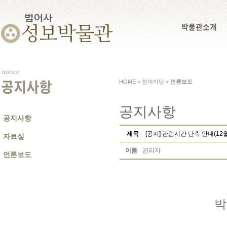
박물관소개
notice
HOME > 참여마당 >
언론보도
공지사항
공지사항
공지사항
제목
[공지] 관람시간 단축 안내(12
자료실
이름
관리자
언론보도
박