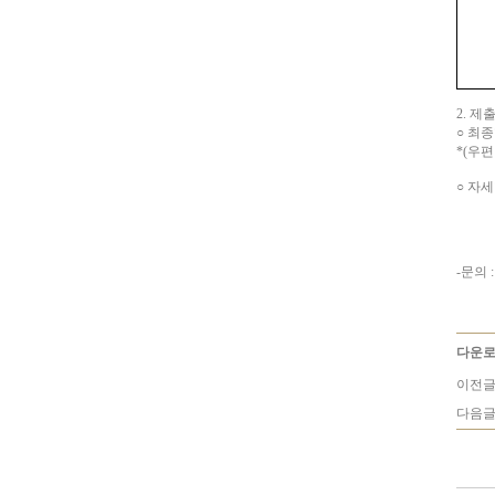
2.
제출
○
최종
*(
우
○
자세
-
문의
다운로
이전글
다음글