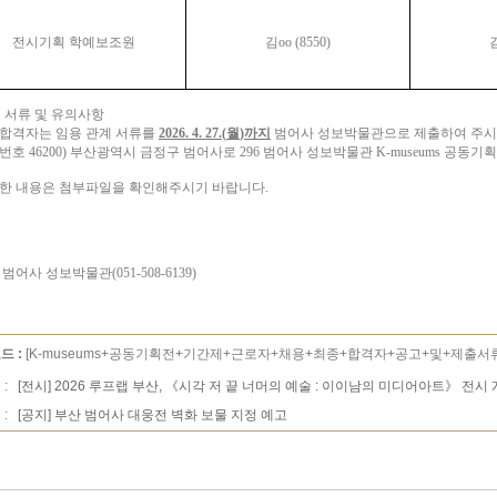
전시기획 학예보조원
김
oo (8550)
 서류 및 유의사항
합격자는 임용 관계 서류를
2026. 4. 27.(
월
)
까지
범어사 성보박물관으로 제출하여 주시
편번호
46200)
부산광역시 금정구 범어사로
296
범어사 성보박물관
K-museums
공동기획
한 내용은 첨부파일을 확인해주시기 바랍니다
.
:
범어사 성보박물관
(051-508-6139)
드 :
[K-museums+공동기획전+기간제+근로자+채용+최종+합격자+공고+및+제출서류
 :
[전시] 2026 루프랩 부산, 《시각 저 끝 너머의 예술 : 이이남의 미디어아트》 전시
 :
[공지] 부산 범어사 대웅전 벽화 보물 지정 예고