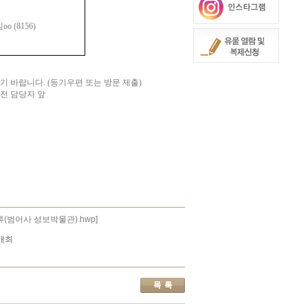
김
oo (8156)
기 바랍니다
. (
등기우편 또는 방문 제출
)
전 담당자 앞
(범어사 성보박물관).hwp]
 개최