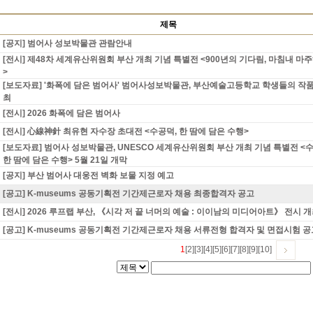
제목
[공지] 범어사 성보박물관 관람안내
[전시] 제48차 세계유산위원회 부산 개최 기념 특별전 <900년의 기다림, 마침내 마
>
[보도자료] '화폭에 담은 범어사' 범어사성보박물관, 부산예술고등학교 학생들의 작
최
[전시] 2026 화폭에 담은 범어사
[전시] 心線神針 최유현 자수장 초대전 <수공덕, 한 땀에 담은 수행>
[보도자료] 범어사 성보박물관, UNESCO 세계유산위원회 부산 개최 기념 특별전 <
한 땀에 담은 수행> 5월 21일 개막
[공지] 부산 범어사 대웅전 벽화 보물 지정 예고
[공고] K-museums 공동기획전 기간제근로자 채용 최종합격자 공고
[전시] 2026 루프랩 부산, 《시각 저 끝 너머의 예술 : 이이남의 미디어아트》 전시 
[공고] K-museums 공동기획전 기간제근로자 채용 서류전형 합격자 및 면접시험 공
1
[2]
[3]
[4]
[5]
[6]
[7]
[8]
[9]
[10]