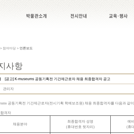
박물관소개
전시안내
교육·행사
 > 참여마당 >
언론보도
지사항
목
[공고] K-museums 공동기획전 기간제근로자 채용 최종합격자 공고
관리자
eums
공동기획전 기간제근로자
(
전시기획 학예보조원
)
채용 최종합격자를 다음과 같
종합격자
최종합격자 성명
예비
채용분야
(
휴대번호 뒷자리
)
(
휴