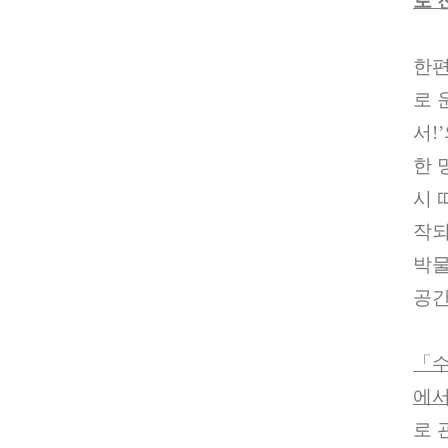
로 
한
로 
서
!’
한 
시 
작되
박물
공간
「
에서
로 