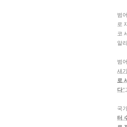
범어
로 
코 
알리
범
새
로 
다
”
국
터 