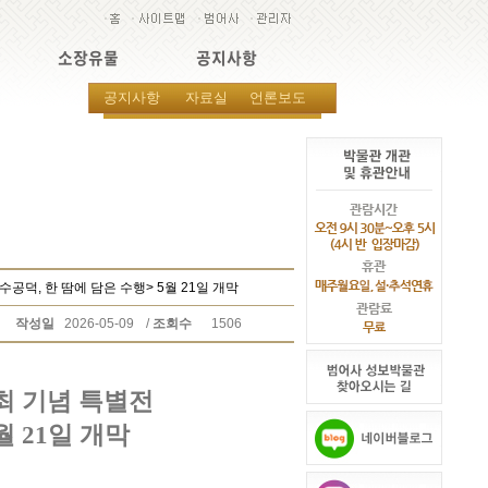
소장유물
공지사항
공지사항
자료실
언론보도
공덕, 한 땀에 담은 수행> 5월 21일 개막
작성일
2026-05-09
/
조회수
1506
최 기념 특별전
월
일 개막
21