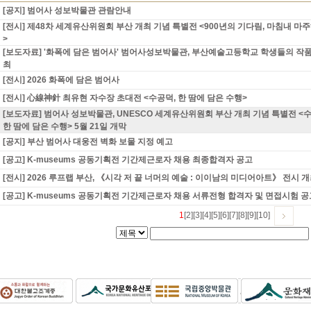
[공지] 범어사 성보박물관 관람안내
[전시] 제48차 세계유산위원회 부산 개최 기념 특별전 <900년의 기다림, 마침내 마
>
[보도자료] '화폭에 담은 범어사' 범어사성보박물관, 부산예술고등학교 학생들의 작
최
[전시] 2026 화폭에 담은 범어사
[전시] 心線神針 최유현 자수장 초대전 <수공덕, 한 땀에 담은 수행>
[보도자료] 범어사 성보박물관, UNESCO 세계유산위원회 부산 개최 기념 특별전 <
한 땀에 담은 수행> 5월 21일 개막
[공지] 부산 범어사 대웅전 벽화 보물 지정 예고
[공고] K-museums 공동기획전 기간제근로자 채용 최종합격자 공고
[전시] 2026 루프랩 부산, 《시각 저 끝 너머의 예술 : 이이남의 미디어아트》 전시 
[공고] K-museums 공동기획전 기간제근로자 채용 서류전형 합격자 및 면접시험 공
1
[2]
[3]
[4]
[5]
[6]
[7]
[8]
[9]
[10]