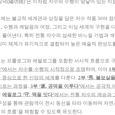
공덕
(
繡功德
)’
은 이처럼 자수와 수행이 맞닿아 있는 
에는 불교적 세계관과 상징을 담은 자수 작품
50
여 점
엄
,
수행과 깨달음의 여정
,
그리고 이상 세계의 구현을 
 풀어낸다
.
특히 전통 자수의 섬세한 바느질 기법과 색
의미 체계가 유기적으로 결합되어 높은 예술적 완성도
는 프롤로그와 에필로그를 포함한 서사적 흐름으로 
다
’
에서는 자수를 수행의 시작점으로 조명
하며
,
이어
1
 중심으로 한 신앙의 세계
를 다룬다
.
2
부
‘
秀
,
불보살을
이르는 과정
을
,
3
부
‘
遂
,
공덕을 이루다
’
에서는 궁극적 
막
에필로그
‘
守
,
맥을 잇다
’
에서는 전통 자수의 계승과 
구성을 통해 관람객이 전시 동선을 따라 이동하며 자
의 흐름
’
을 체험할 수 있도록 유도한다
.