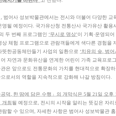
전해지기를 바란다
”
고 전했다
.
편
,
범어사 성보박물관에서는 전시와 더불어 다양한 교육
운영될 예정이다
.
국가유산청 전통산사 국가유산 활용
의 두 번째 프로그램인
‘
무시로 명상
’
이 기획
·
운영되어
명상 체험 프로그램으로 관람객들에게 색다른 경험을 
따뜻한공동체만들기 사업의 일환으로
‘
치유의 숲
,
범어
어 자연과 문화유산을 연계한 어린이 가족 교육프로
관은 앞으로도 전통문화의 가치를 현대적으로 확장
으로서의 역할을 지속적으로 강화해 나갈 방침이다
.
수공덕
,
한 땀에 담은 수행
」
의 개막식은
5
월
21
일 오후
 개최
될 예정으로
,
전시의 시작을 알리는 뜻깊은 자리
관람할 수 있으며
,
자세한 사항은 범어사 성보박물관 홈