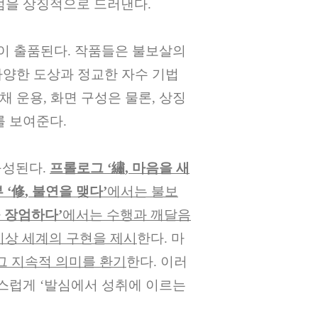
지점을 상징적으로 드러낸다
.
이 출품된다
.
작품들은 불보살의
다양한 도상과 정교한 자수 기법
채 운용
,
화면 구성은 물론
,
상징
를 보여준다
.
구성된다
.
프롤로그
‘
繡
,
마음을 새
부
‘
修
,
불연을 맺다
’
에서는 불보
 장엄하다
’
에서는 수행과 깨달음
이상 세계의 구현을 제시
한다
.
마
그 지속적 의미를 환기
한다
.
이러
연스럽게
‘
발심에서 성취에 이르는