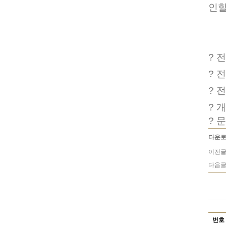
인할
?
전
?
전
?
전
?
개
?
문
다운로
이전글
다음글
번호