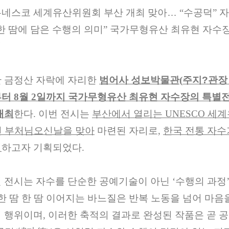
유네스코 세계유산위원회 부산 개최 맞아
…
“
수공덕
”
자
한 땀에 담은 수행의 의미
”
국가무형유산 최유현 자수
최
 금정산 자락에 자리한
범어사 성보박물관
(
주지
?
관장
부터
8
월
2
일까지 국가무형유산 최유현 자수장의 특별
개최
한다
.
이번 전시는
부산에서 열리는
UNESCO
세계
년 부처님오신날을 맞아
마련된 자리로
,
한국 전통 자수
명
하고자 기획되었다
.
 전시는 자수를 단순한 공예기술이 아닌
‘
수행의 과정
한 땀 한 땀 이어지는 바느질은 반복 노동을 넘어 마음
 행위이며
,
이러한 축적의 결과로 완성된 작품은 곧 