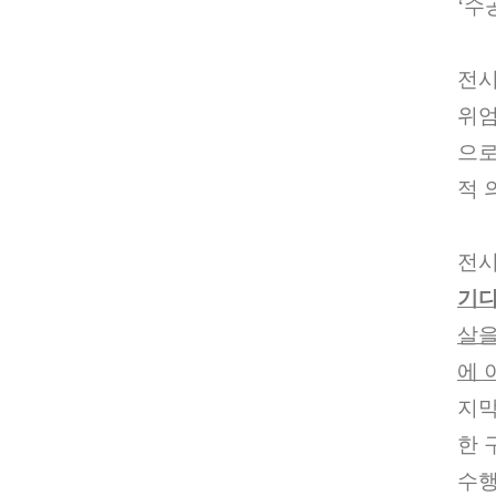
‘
수
전시
위
으로
적 
전시
기
살을
에 
지
한 
수행