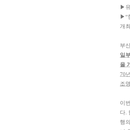
▶
▶
“
개
부산
일
을 
70
조
이번
다
.
행의