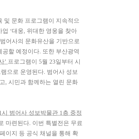
 및 문화 프로그램이 지속적으
사업
‘
대웅
,
위대한 영웅을 찾아
 범어사의 문화유산을 기반으로
제공할 예정이다
.
또한 부산광역
사
’
프로그램이
5
월
23
일부터 시
그램으로 운영된다
.
범어사 성보
하고
,
시민과 함께하는 열린 문화
1
시 범어사 성보박물관
1
층 중정
로 마련된다
.
이번 특별전은 무료
페이지 등 공식 채널을 통해 확