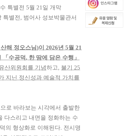
수 특별전
5
월
21
일 개막
장 특별전
,
범어사 성보박물관서
 산해 정오스님
)
이
2026
년
5
월
21
전
「
수공덕
,
한 땀에 담은 수행
」
유산위원회를 기념
하고
,
불기
25
가 지닌 정신성과 예술적 가치를
’
으로 바라보는 시각에서 출발한
을 다스리고 내면을 정화하는 수
공덕의 형상화로 이해된다
.
전시명