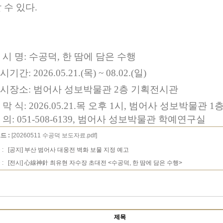
 수 있다
.
 시 명
:
수공덕
,
한 땀에 담은 수행
시기간
: 2026.05.21.(
목
) ~ 08.02.(
일
)
시장소
:
범어사 성보박물관
2
층 기획전시관
 막 식
: 2026.05.21.
목 오후
1
시
,
범어사 성보박물관
1
층
 의
: 051-508-6139,
범어사 성보박물관 학예연구실
드 :
[20260511 수공덕 보도자료.pdf]
 :
[공지] 부산 범어사 대웅전 벽화 보물 지정 예고
 :
[전시] 心線神針 최유현 자수장 초대전 <수공덕, 한 땀에 담은 수행>
제목