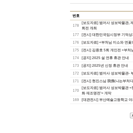
번호
[보도자료] 범어사 성보박물관, 제
178
회전 개최
177
[전시] 대한민국임시정부 기억상
176
[보도자료] <부처님 미소와 연꽃의
175
[전시] 김종호 5회 개인전 <부처
174
[공지] 2025 설 연휴 휴관 안내
173
[공지] 2025년 신정 휴관 안내
172
[보도자료] 범어사 성보박물관-
171
[전시] 현진스님 我佛(나는부처다
[보도자료] 범어사 성보박물관 <
170
화 재조명전'> 개막
169
[대관전시] 부산예술고등학교 야