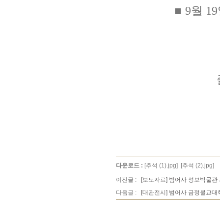
■
9월 1
다운로드 :
[추석 (1).jpg]
[추석 (2).jpg]
이전글 :
[보도자료] 범어사 성보박물관 
다음글 :
[대관전시] 범어사 금정불교대학