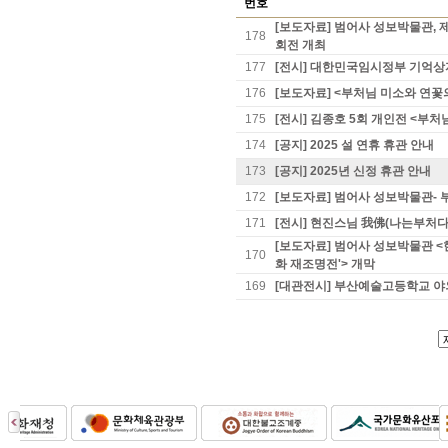
번호
[보도자료] 범어사 성보박물관, 제
178
회전 개최
177
[전시] 대한민국임시정부 기억상
176
[보도자료] <부처님 미소와 연꽃의
175
[전시] 김종호 5회 개인전 <부처
174
[공지] 2025 설 연휴 휴관 안내
173
[공지] 2025년 신정 휴관 안내
172
[보도자료] 범어사 성보박물관-
171
[전시] 현진스님 我佛(나는부처다
[보도자료] 범어사 성보박물관 <
170
화 재조명전'> 개막
169
[대관전시] 부산예술고등학교 야