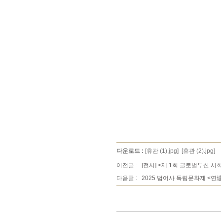
다운로드 :
[휴관 (1).jpg]
[휴관 (2).jpg]
이전글 :
[전시] <제 1회 글로벌부산 
다음글 :
2025 범어사 독립문화제 <연連