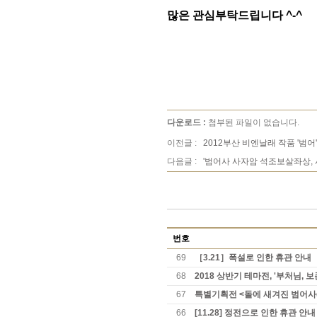
많은 관심부탁드립니다 ^-^
다운로드 :
첨부된 파일이 없습니다.
이전글 :
2012부산 비엔날래 작품 '범어
다음글 :
'범어사 사자암 석조보살좌상,
번호
69
［3.21］폭설로 인한 휴관 안내
68
2018 상반기 테마전, '부처님,
67
특별기획전 <돌에 새겨진 범어사(
66
[11.28] 정전으로 인한 휴관 안내