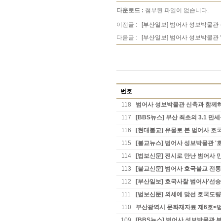
다운로드 :
첨부된 파일이 없습니다.
이전글 :
[부산일보] 범어사 성보박물관 
다음글 :
[부산일보] 범어사 성보박물관 
번호
118
범어사 성보박물관 신축과 함께하
117
[BBS뉴스] 부산 최초의 3.1 
116
[현대불교] 유물로 본 범어사 호
115
[불교뉴스] 범어사 성보박물관 
114
[법보신문] 전시로 만난 범어사
113
[불교신문] 범어사 호국불교 전통
112
[부산일보] 호국사찰 범어사'선승
111
[법보신문] 외세에 맞선 호국도량
110
부산광역시 문화재자료 제6호<
109
[BBS뉴스] 범어사 성보박물관