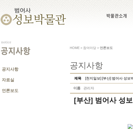
박물관소개
notice
HOME > 참여마당 >
언론보도
공지사항
공지사항
공지사항
제목
[천지일보] [부산] 범어사 성
자료실
이름
관리자
언론보도
[부산] 범어사 성