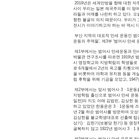
2019년은 세계만방을 향해 대한 자주
사이 우리는 일본 제국주의를 이 땅
라들과 어깨를 나란히 하고 있다. 오
향한 불굴의 의지 때문이다. 우리가 
전시가 이야기하고자 하는 바 역시 다
부산 지역의 대표적 만세 운동인 범어
운동의 주역들', 제3부 '범어사 만세
제1부에서는 범어사 만세운동과 만세
박물관 연구조사를 따르면 1919년 
시 명정학교와 지방학림의 학생들로 
로 6개월에서 2년의 옥고를 치뤘으며
을 비롯하여 야학과 유치원 등을 개
럼 후학을 위해 기금을 모았고, 19
제2부에서는 앞서 범어사 3ㆍ1운동을
지방학림 출신으로 범어사 만세 운동
일전)의 지도 아래 김법린, 김상헌 
하고 있었던 한용운은 3ㆍ1운동에 즈
년 2월 하순 범어사를 방문하여 오
김상헌을 불교학생대표로 선출해 탑골
상기)ㆍ김한기(보봉당 한기) 등 명
굴복하지 않고 1922년 범어사 3ㆍ
제3부에서는 범어사 만세 운동을 뒤