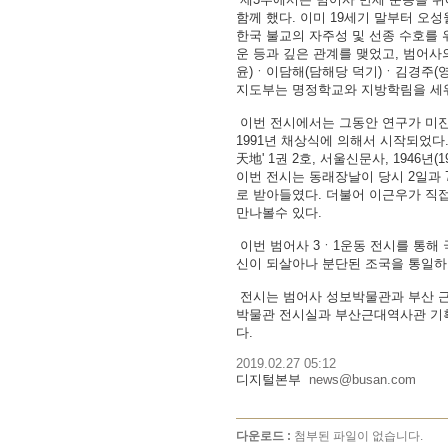
함께 했다. 이미 19세기 말부터 오
한국 불교의 자주성 및 선종 수호를 
운 등과 깊은 관계를 맺었고, 범어사
윤)ㆍ이담해(담해당 덕기)ㆍ김경주(영
지도부는 명정학교와 지방학림을 세워
이번 전시에서는 그동안 연구가 미진
1991년 채상식에 의해서 시작되었다
天地' 1권 2호, 서울신문사, 1946년(
이번 전시는 동래장날이 당시 2일과 
로 받아들였다. 더불어 이근우가 직접 
만나볼수 있다.
이번 범어사 3ㆍ1운동 전시를 통해 
신이 되살아나 분단된 조국을 통일하
전시는 범어사 성보박물관과 부산 근
박물관 전시실과 부산근대역사관 기획
다.
2019.02.27 05:12
디지털본부
news@busan.com
다운로드 :
첨부된 파일이 없습니다.