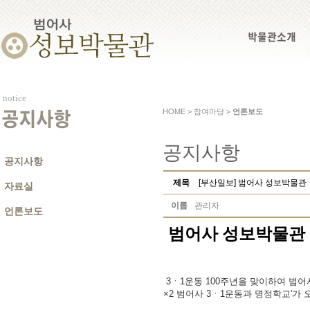
박물관소개
notice
HOME > 참여마당 >
언론보도
공지사항
공지사항
공지사항
제목
[부산일보] 범어사 성보박물관
자료실
이름
관리자
언론보도
범어사 성보박물관ㆍ
3ㆍ1운동 100주년을 맞이하여 범어
×2 범어사 3ㆍ1운동과 명정학교'가 