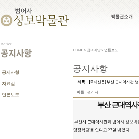
박물관소개
notice
HOME > 참여마당 >
언론보도
공지사항
공지사항
공지사항
제목
[국제신문] 부산 근대역사관-범어
자료실
이름
관리자
언론보도
부산 근대역사관-
부산시 근대역사관과 범어사 성보박물관
명정학교'를 연다고 27일 밝혔다.