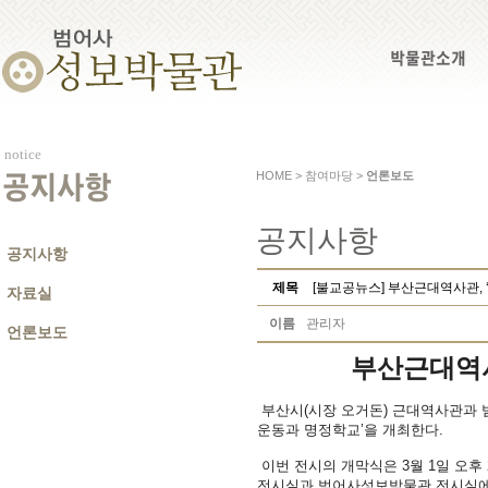
박물관소개
notice
HOME > 참여마당 >
언론보도
공지사항
공지사항
공지사항
제목
[불교공뉴스] 부산근대역사관, ‘
자료실
이름
관리자
언론보도
부산근대역사관
부산시(시장 오거돈) 근대역사관과 범
운동과 명정학교’을 개최한다.
이번 전시의 개막식은 3월 1일 오후
전시실과 범어사성보박물관 전시실에서