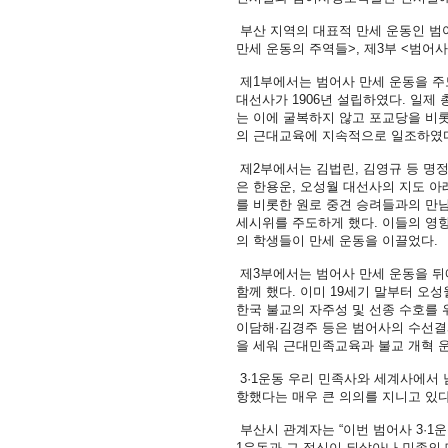
부산 지역의 대표적 만세 운동인 범어
만세 운동의 주역들>, 제3부 <범어
제1부에서는 범어사 만세 운동을 주
대선사가 1906년 설립하였다. 일제
는 이에 굴복하지 않고 포교당을 비
의 근대교육에 지속적으로 일조하였
제2부에서는 김법린, 김영규 등 명
은 한용운, 오성월 대선사의 지도 아
를 비롯한 원로 중견 승려들과의 만
세시위를 주도하게 했다. 이들의 영
의 학생들이 만세 운동을 이끌었다.
제3부에서는 범어사 만세 운동을 뒤
함께 했다. 이미 19세기 말부터 오
한국 불교의 자주성 및 선종 수호를 
이담해·김경주 등은 범어사의 수선결
을 세워 근대민족교육과 불교 개혁 
3·1운동 우리 민족사와 세계사에서 
항했다는 매우 큰 의의를 지니고 있다
부산시 관계자는 “이번 범어사 3·1
1운동과 그 정신이 되살아나 민족의 