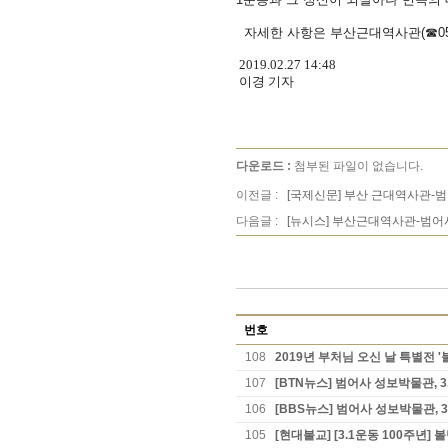
자세한 사항은 부산근대역사관(☎051-6
2019.02.27 14:48
이경 기자
다운로드 :
첨부된 파일이 없습니다.
이전글 :
[국제신문] 부산 근대역사관-범어
다음글 :
[뉴시스] 부산근대역사관-범어
번호
108
2019년 부처님 오신 날 특별전 
107
[BTN뉴스] 범어사 성보박물관, 
106
[BBS뉴스] 범어사 성보박물관, 
105
[현대불교] [3.1운동 100주년]