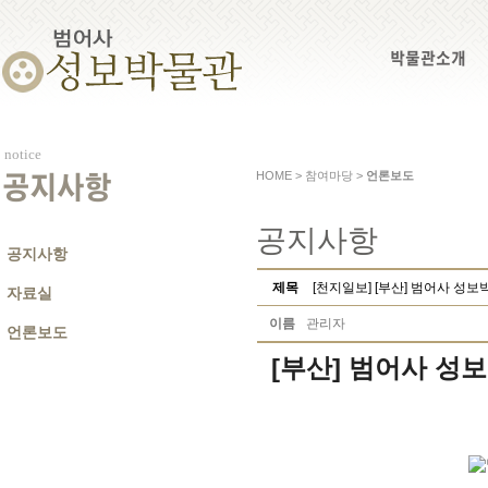
박물관소개
notice
HOME > 참여마당 >
언론보도
공지사항
공지사항
공지사항
제목
[천지일보] [부산] 범어사 성
자료실
이름
관리자
언론보도
[부산] 범어사 성