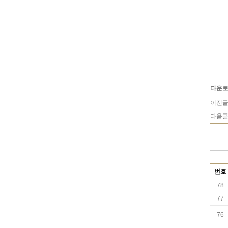
다운로
이전글
다음글
번호
78
77
76