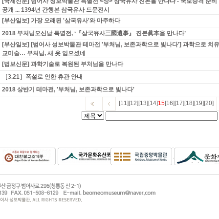
[국제신문] 범어사 성보박물관 특별전 <상> 삼국유사 진본을 만나다 - 국보승격 준비
공개 ... 1394년 간행본 삼국유사 드문전시
[부산일보] 가장 오래된 '삼국유사'와 마주하다
2018 부처님오신날 특별전, ‘『삼국유사三國遺事』 진본眞本을 만나다’
[부산일보] [범어사 성보박물관 테마전 '부처님, 보존과학으로 빛나다'] 과학으로 치
교미술… 부처님, 새 옷 입으셨네
[법보신문] 과학기술로 복원된 부처님을 만나다
［3.21］폭설로 인한 휴관 안내
2018 상반기 테마전, '부처님, 보존과학으로 빛나다'
[11]
[12]
[13]
[14]
15
[16]
[17]
[18]
[19]
[20]