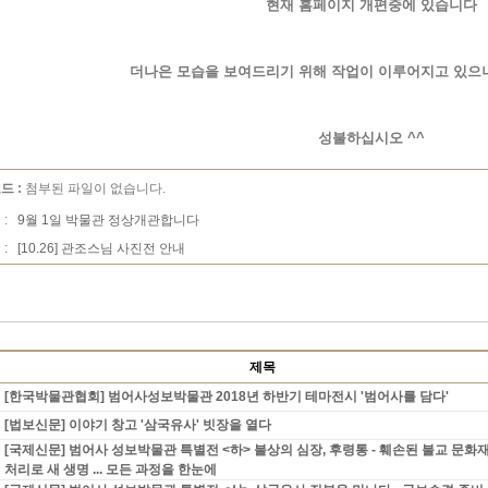
현재 홈페이지 개편중에 있습니다
더나은 모습을 보여드리기 위해 작업이 이루어지고 있
성불하십시오 ^^
드 :
첨부된 파일이 없습니다.
 :
9월 1일 박물관 정상개관합니다
 :
[10.26] 관조스님 사진전 안내
제목
[한국박물관협회] 범어사성보박물관 2018년 하반기 테마전시 '범어사를 담다'
[법보신문] 이야기 창고 '삼국유사' 빗장을 열다
[국제신문] 범어사 성보박물관 특별전 <하> 불상의 심장, 후령통 - 훼손된 불교 문화
처리로 새 생명 ... 모든 과정을 한눈에