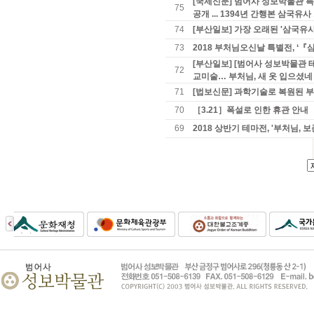
[국제신문] 범어사 성보박물관 특
75
공개 ... 1394년 간행본 삼국유
74
[부산일보] 가장 오래된 '삼국유
73
2018 부처님오신날 특별전, 
[부산일보] [범어사 성보박물관 
72
교미술… 부처님, 새 옷 입으셨네
71
[법보신문] 과학기술로 복원된 
70
［3.21］폭설로 인한 휴관 안내
69
2018 상반기 테마전, '부처님,