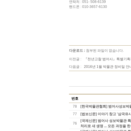
연락처 : 051- 508-6139
핸드폰 : 010-3657-6130
다운로드 :
첨부된 파일이 없습니다.
이전글 :
『천년고찰 범어사』특별기획
다음글 :
2016년 1월 박물관 정비일 안
번호
78
[한국박물관협회] 범어사성보박물관
77
[법보신문] 이야기 창고 '삼국유사
[국제신문] 범어사 성보박물관 특별
76
처리로 새 생명 ... 모든 과정을 