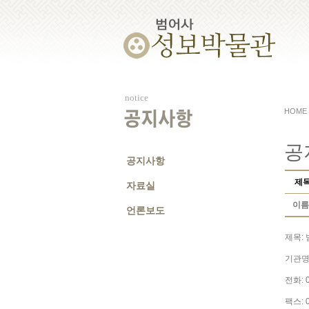
notice
HOME
공지사항
공
공지사항
제
자료실
이름
언론보도
제목:
기관명
전화: 0
팩스: 0