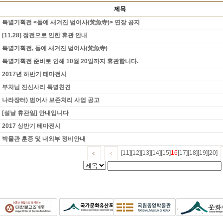
제목
특별기획전 <돌에 새겨진 범어사(梵魚寺)> 연장 공지
[11.28] 정전으로 인한 휴관 안내
특별기획전, 돌에 새겨진 범어사(梵魚寺)
특별기획전 준비로 인해 10월 20일까지 휴관합니다.
2017년 하반기 테마전시
부처님 진신사리 특별친견
나라장터) 범어사 보존처리 사업 공고
[설날 휴관일] 안내입니다
2017 상반기 테마전시
박물관 훈증 및 내외부 정비안내
[11]
[12]
[13]
[14]
[15]
16
[17]
[18]
[19]
[20]