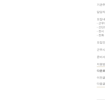
기관주
담당자
모집
- 근
- 간
- 전시
- 전화
모집인원
근무시간
준비서
지원방
다운로
이전글
다음글