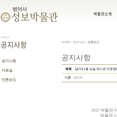
박물관소개
notice
HOME > 참여마당 >
언론보도
공지사항
공지사항
공지사항
제목
[공지] 1층 상설 전시관 미운영(
자료실
이름
관리자
언론보도
2025 박물관
박물관 1