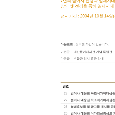
7년의 범어사 전경과 일제시대
장의 옛 전경을 통해 일제시대
전시기간 : 2004년 10월 14일(목
다운로드 :
첨부된 파일이 없습니다.
이전글 :
개산문예대제전 기념 특별전
다음글 :
박물관 임시 휴관 안내
번호
28
범어사 대웅전 목조석가여래삼존상
27
범어사 대웅전 목조석가여래삼존
26
불법홍보물 및 광고물 게시를 금
25
범어사 대웅전 석가영산회상도 외