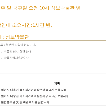
매주 일·공휴일 오전 10시 성보박물관 앞
안내 소요시간:1시간 반,
 : 성보박물관
드 :
첨부된 파일이 없습니다.
 :
박물관 임시 휴관 안내
 :
박물관임시휴관안내
제목
범어사 대웅전 목조석가여래삼존상 외 3건 보물 지정
범어사 대웅전 목조석가여래삼존좌상 외 3건 보물지정
불법홍보물 및 광고물 게시를 금합니다.