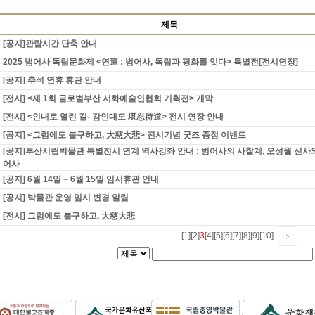
제목
[공지]관람시간 단축 안내
2025 범어사 독립문화제 <연連 : 범어사, 독립과 평화를 잇다> 특별전[전시연장]
[공지] 추석 연휴 휴관 안내
[전시] <제 1회 글로벌부산 서화예술인협회 기획전> 개막
[전시] <인내로 열린 길- 감인대도 堪忍待道> 전시 연장 안내
[공지] <그럼에도 불구하고, 大慈大悲> 전시기념 굿즈 증정 이벤트
[공지]부산시립박물관 특별전시 연계 역사강좌 안내 : 범어사의 사찰계, 오성월 선사
어사
[공지] 6월 14일 ~ 6월 15일 임시휴관 안내
[공지] 박물관 운영 임시 변경 알림
[전시] 그럼에도 불구하고, 大慈大悲
[1]
[2]
3
[4]
[5]
[6]
[7]
[8]
[9]
[10]