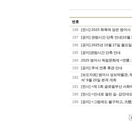
번호
198
[전시] 2025 화폭에 담은 범어사
197
[공지] 관람시간 단축 안내(10월 
196
[공지] 2025년 10월 27일 월
195
[공지]관람시간 단축 안내
194
2025 범어사 독립문화제 <연連 
193
[공지] 추석 연휴 휴관 안내
[보도자료] 범어사 성보박물관, 
192
석' 9월 20일 본격 개최
191
[전시] <제 1회 글로벌부산 서
190
[전시] <인내로 열린 길- 감인대
189
[공지] <그럼에도 불구하고, 大