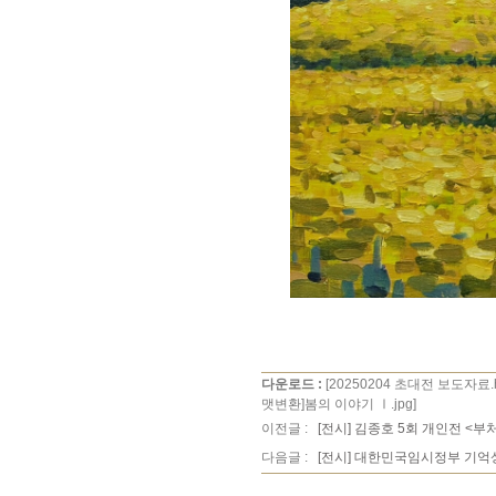
다운로드 :
[20250204 초대전 보도자료.
맷변환]봄의 이야기 Ⅰ.jpg]
이전글 :
[전시] 김종호 5회 개인전 <부
다음글 :
[전시] 대한민국임시정부 기억