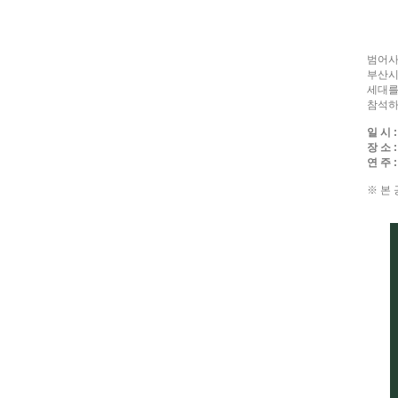
범어사
부산시
세대를
참석하
일 시 
장 소
연 주
※ 본