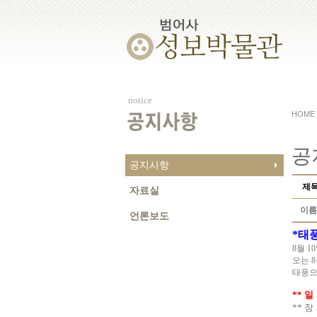
notice
HOME
공지사항
공
공지사항
제
자료실
이름
언론보도
*
태풍
8
월
10
오는
8
태풍으
**
일
**
장