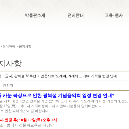
박물관소개
전시안내
교육·행사
 > 참여마당 >
공지사항
지사항
목
[공지] 광복절 78주년 기념콘서트 '노래여, 겨레의 노래여' 개최일 변경 안내
관리자
 카눈 북상으로 인한 광복절 기념음악회 일정 변경 안내
*
일 개최 예정이었던 광복절 기념 음악회
'
노래여
,
겨레의 노래여
'
가 태풍 카눈의 한반
월
17
일
(
목
)
오후
1
시 개최예정이오니 시민여러분들의 양해바랍니다
.
로 인한 피해 없으시길 바랍니다
.
 시
(
변경 후
) : 8
월
17
일
(
목
)
오후
1
시
 소
:
범어사 선문화교육관 대강당