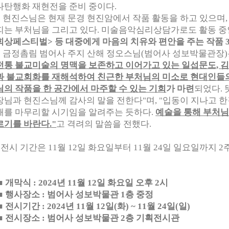
나탄행화 재현전을 준비 중이다.
스님은 현재 문경 현진암에서 작품 활동을 하고 있으며, 
띠는 부처님을 그리고 있다. 미술음악심리상담가로도 활동 
회상페스티벌> 등 대중에게 마음의 치유와 편안을 주는 작품 3
촘림 범어사 주지 산해 정오스님(범어사 성보박물관장
전통 불교미술의 명맥을 보존하고 이어가고 있는 일섭문도, 
과 불교회화를 재해석하여 친근한 부처님의 미소로 현대인들의
님의 작품을 한 공간에서 마주할 수 있는 기회
가 마련
되었다. 
장님과 현진스님께 감사의 말을 전한다"며, "입동이 지나고 
해를 마무리할 시기임을 알려주는 듯하다.
예술을 통해 부처님
르기를 바란다."
고 격려의 말씀을 전했다.
 기간은 11월 12일 화요일부터 11월 24일 일요일까지 2
■
개막식 : 2024년 11월 12일 화요일 오후 2시
■
행사장소 : 범어사 성보박물관 1층 중정
■
전시기간 : 2024년 11월 12일(화) ~ 11월 24일(일)
■
전시장소 : 범어사 성보박물관 2층 기획전시관