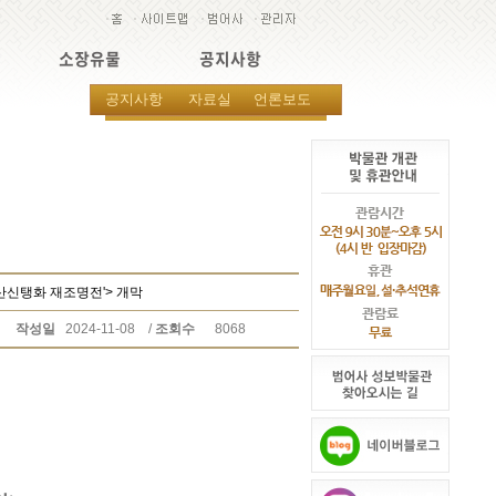
소장유물
공지사항
공지사항
자료실
언론보도
국산신탱화 재조명전'> 개막
작성일
2024-11-08
/
조회수
8068