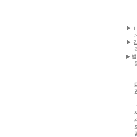
▶
▶
▶
범
금정
이
김종