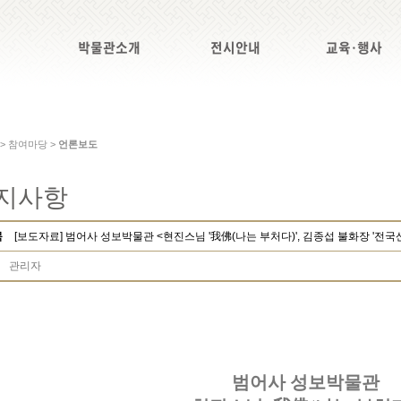
박물관소개
전시안내
교육·행사
 > 참여마당 >
언론보도
지사항
목
[보도자료] 범어사 성보박물관 <현진스님 '我佛(나는 부처다)', 김종섭 불화장 '전
관리자
범어사 성보박물관