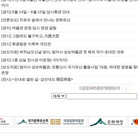
어사
[공지] 6월 14일 ~ 6월 15일 임시휴관 안내
[언론보도] 치유의 숲에서 만나는 문화유산
[공지] 박물관 운영 임시 변경 알림
[전시] 그럼에도 불구하고, 大慈大悲
[전시] 화광범운 이묵부 개인전
[보도자료] 부처님오신날 맞아, 범어사 성보박물관 첫 해외 작가 초대전 개최
[공지] 1층 상설 전시관 미운영(~5/1까지)
[보도자료] 범어사 성보박물관, 전통산사 국가유산 활용사업 '대웅, 위대한 영웅을 찾아
운영
[전시] <인내로 열린 길- 감인대도 堪忍待道>
[1]
[2]
[3]
4
[5]
[6]
[7]
[8]
[9]
[10]