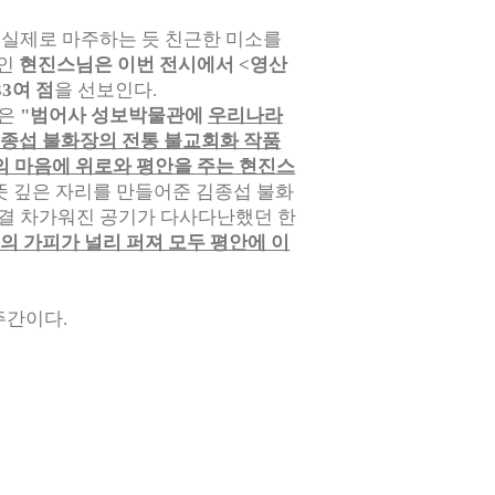
실제로 마주하는 듯 친근한 미소를
중인
현진스님은 이번 전시에서 <영산
3여 점
을 선보인다.
)은
"범어사 성보박물관에
우리나라
김종섭 불화장의 전통 불교회화 작품
 마음에 위로와 평안을 주는 현진스
뜻 깊은 자리를 만들어준 김종섭 불화
한결 차가워진 공기가 다사다난했던 한
의 가피가 널리 퍼져 모두 평안에 이
주간이다.