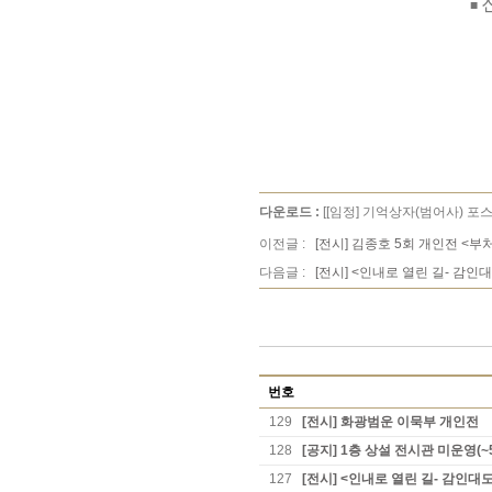
■
다운로드 :
[[임정] 기억상자(범어사) 포스터
이전글 :
[전시] 김종호 5회 개인전 <부
다음글 :
[전시] <인내로 열린 길- 감인
번호
129
[전시] 화광범운 이묵부 개인전
128
[공지] 1층 상설 전시관 미운영(~
127
[전시] <인내로 열린 길- 감인대