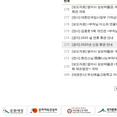
번호
[보도자료] 범어사 성보박물관, 제
178
회전 개최
177
[전시] 대한민국임시정부 기억상
176
[보도자료] <부처님 미소와 연꽃의
175
[전시] 김종호 5회 개인전 <부처
174
[공지] 2025 설 연휴 휴관 안내
173
[공지] 2025년 신정 휴관 안내
172
[보도자료] 범어사 성보박물관-
171
[전시] 현진스님 我佛(나는부처다
[보도자료] 범어사 성보박물관 <
170
화 재조명전'> 개막
169
[대관전시] 부산예술고등학교 야