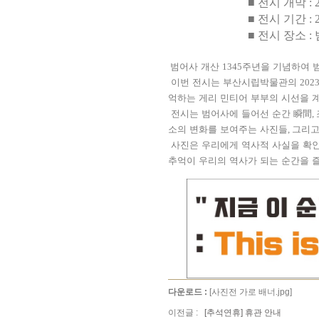
■
전시 개막
: 
■
전시 기간
:
■
전시 장소
:
범어사 개산
1345
주년을 기념하여 
이번 전시는 부산시립박물관의
202
억하는 게리 민티어 부부의 시선을 
전시는 범어사에 들어선 순간
瞬間
,
소의 변화를 보여주는 사진들
,
그리고
사진은 우리에게 역사적 사실을 확
추억이 우리의 역사가 되는 순간을 
다운로드 :
[사진전 가로 배너.jpg]
이전글 :
[추석연휴] 휴관 안내