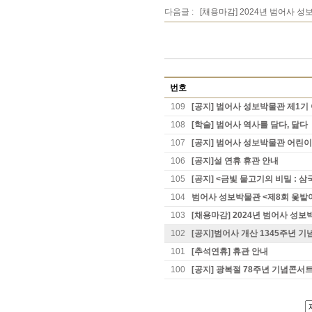
다음글 :
[채용마감] 2024년 범어사 
번호
109
[공지] 범어사 성보박물관 제1
108
[학술] 범어사 역사를 담다, 닮다
107
[공지] 범어사 성보박물관 어린
106
[공지]설 연휴 휴관 안내
105
[공지] <금빛 물고기의 비밀 : 삼
104
범어사 성보박물관 <제8회 옻밭
103
[채용마감] 2024년 범어사 성
102
[공지]범어사 개산 1345주년 기
101
[추석연휴] 휴관 안내
100
[공지] 광복절 78주년 기념콘서트