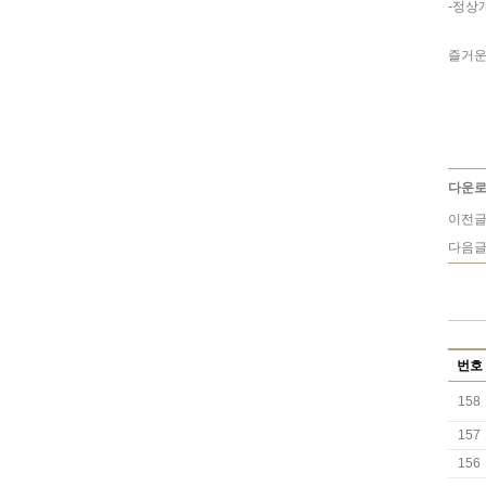
-정상개
즐거운
다운로
이전글
다음글
번호
158
157
156