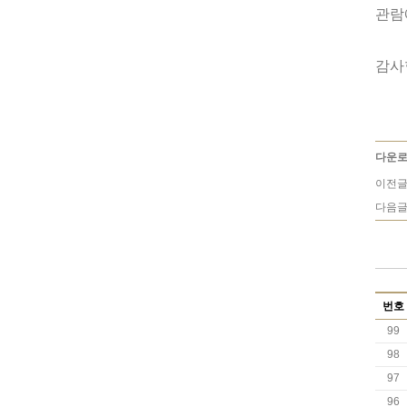
관람
감사
다운로
이전글
다음글
번호
99
98
97
96