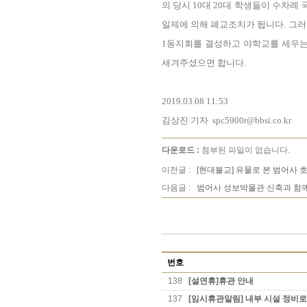
의 당시 10대 20대 학생들이 수차례
일제에 의해 폐교조치가 됩니다. 그러
1동지회를 결성하고 야학교를 세우는
새겨주셨으면 합니다.
2019.03.08 11:53
김상진 기자 spc5900r@bbsi.co.kr
다운로드 :
첨부된 파일이 없습니다.
이전글 :
[현대불교] 유물로 본 범어사 
다음글 :
범어사 성보박물관 신축과 함께
번호
138
[설연휴]휴관 안내
137
[임시휴관알림] 내부 시설 정비로