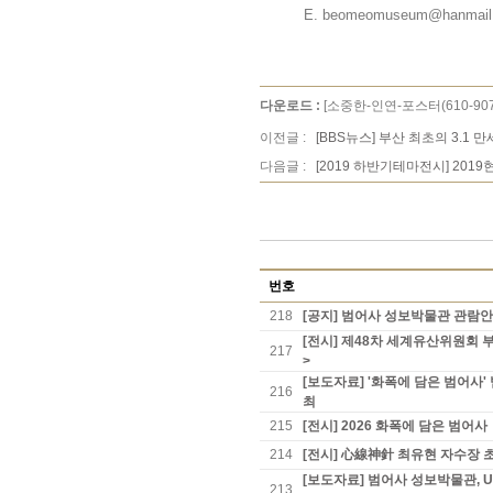
E. beomeomuseum@hanmail.
다운로드 :
[소중한-인연-포스터(610-90
이전글 :
[BBS뉴스] 부산 최초의 3.1
다음글 :
[2019 하반기테마전시] 201
번호
218
[공지] 범어사 성보박물관 관람
[전시] 제48차 세계유산위원회 
217
>
[보도자료] '화폭에 담은 범어
216
최
215
[전시] 2026 화폭에 담은 범어사
214
[전시] 心線神針 최유현 자수장 초
[보도자료] 범어사 성보박물관, 
213