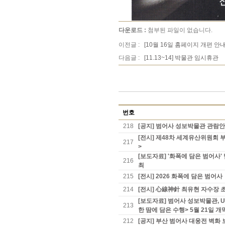
다운로드 :
첨부된 파일이 없습니다.
이전글 :
[10월 16일 홈페이지 개편 안내
다음글 :
[11.13~14] 박물관 임시휴관
번호
218
[공지] 범어사 성보박물관 관람
[전시] 제48차 세계유산위원회 
217
>
[보도자료] '화폭에 담은 범어
216
최
215
[전시] 2026 화폭에 담은 범어사
214
[전시] 心線神針 최유현 자수장 초
[보도자료] 범어사 성보박물관, 
213
한 땀에 담은 수행> 5월 21일 개
212
[공지] 부산 범어사 대웅전 벽화 