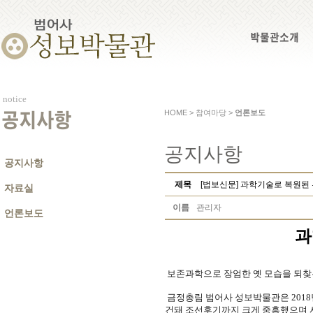
박물관소개
notice
HOME > 참여마당 >
언론보도
공지사항
공지사항
공지사항
제목
[법보신문] 과학기술로 복원된
자료실
이름
관리자
언론보도
과
보존과학으로 장엄한 옛 모습을 되찾은
금정총림 범어사 성보박물관은 2018
건돼 조선후기까지 크게 중흥했으며 