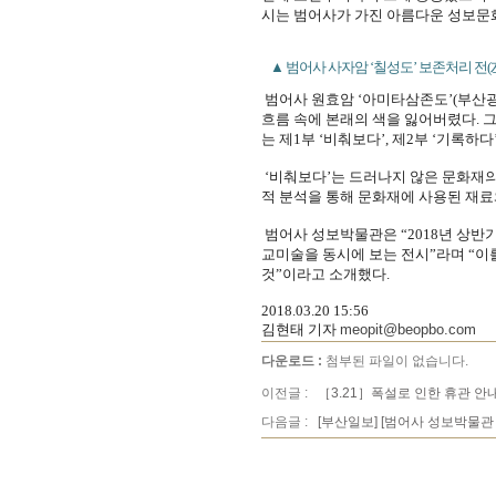
시는 범어사가 가진 아름다운 성보문
▲ 범어사 사자암 ‘칠성도’ 보존처리 전(左)
범어사 원효암 ‘아미타삼존도’(부산광
흐름 속에 본래의 색을 잃어버렸다. 
는 제1부 ‘비춰보다’, 제2부 ‘기록하다
‘비춰보다’는 드러나지 않은 문화재의
적 분석을 통해 문화재에 사용된 재료
범어사 성보박물관은 “2018년 상
교미술을 동시에 보는 전시”라며 “이
것”이라고 소개했다.
2018.03.20 15:56
김현태 기자
meopit@beopbo.com
다운로드 :
첨부된 파일이 없습니다.
이전글 :
［3.21］폭설로 인한 휴관 안
다음글 :
[부산일보] [범어사 성보박물관