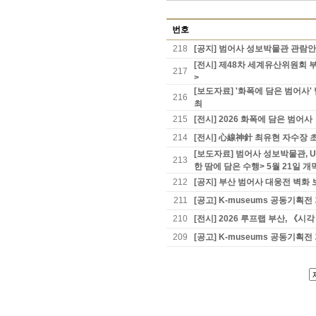
번호
218
[공지] 범어사 성보박물관 관람
[전시] 제48차 세계유산위원회 
217
>
[보도자료] '화폭에 담은 범어
216
최
215
[전시] 2026 화폭에 담은 범어사
214
[전시] 心線神針 최유현 자수장 초
[보도자료] 범어사 성보박물관, 
213
한 땀에 담은 수행> 5월 21일 개
212
[공지] 부산 범어사 대웅전 벽화 
211
[공고] K-museums 공동기
210
[전시] 2026 루프랩 부산, 《
209
[공고] K-museums 공동기