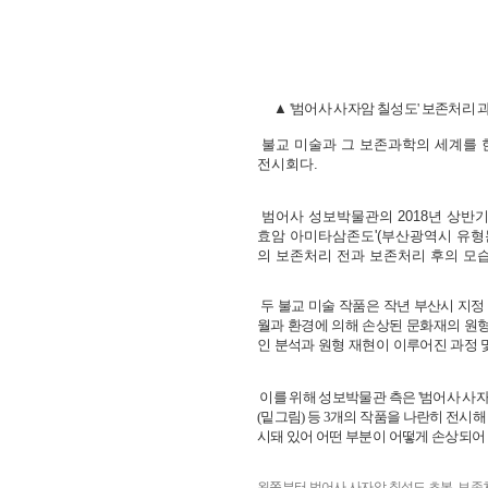
▲ '범어사 사자암 칠성도' 보존처리
불교 미술과 그 보존과학의 세계를 한
전시회다.
범어사 성보박물관의 2018년 상반기
효암 아미타삼존도'(부산광역시 유형문
의 보존처리 전과 보존처리 후의 모
두 불교 미술 작품은 작년 부산시 지
월과 환경에 의해 손상된 문화재의 원형을
인 분석과 원형 재현이 이루어진 과정 및
이를 위해 성보박물관 측은 '범어사 사자
(밑그림) 등 3개의 작품을 나란히 전시
시돼 있어 어떤 부분이 어떻게 손상되어
왼쪽부터 범어사 사자암 칠성도 초본, 보존처