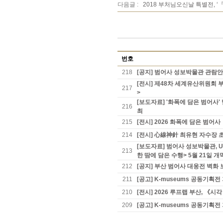
다음글 :
2018 부처님오신날 특별전,
번호
218
[공지] 범어사 성보박물관 관람
[전시] 제48차 세계유산위원회 
217
>
[보도자료] '화폭에 담은 범어
216
최
215
[전시] 2026 화폭에 담은 범어사
214
[전시] 心線神針 최유현 자수장 초
[보도자료] 범어사 성보박물관, 
213
한 땀에 담은 수행> 5월 21일 개
212
[공지] 부산 범어사 대웅전 벽화 
211
[공고] K-museums 공동기
210
[전시] 2026 루프랩 부산, 《
209
[공고] K-museums 공동기