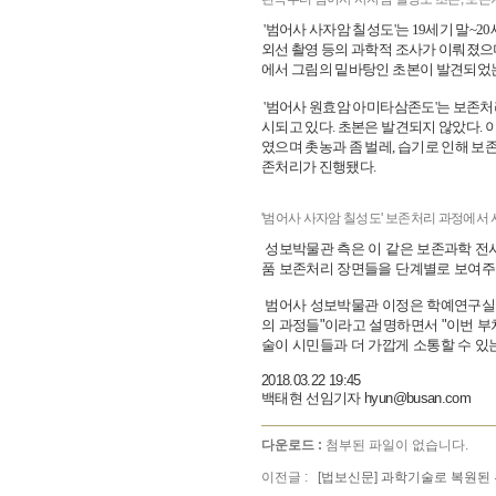
'범어사 사자암 칠성도'는 19세기 말~2
외선 촬영 등의 과학적 조사가 이뤄졌으며
에서 그림의 밑바탕인 초본이 발견되었는
'범어사 원효암 아미타삼존도'는 보존처리
시되고 있다. 초본은 발견되지 않았다. 
였으며 촛농과 좀 벌레, 습기로 인해 보
존처리가 진행됐다.
'범어사 사자암 칠성도' 보존처리 과정에서 
성보박물관 측은 이 같은 보존과학 전시의
품 보존처리 장면들을 단계별로 보여주
범어사 성보박물관 이정은 학예연구실장
의 과정들"이라고 설명하면서 "이번 부
술이 시민들과 더 가깝게 소통할 수 있
2018.03.22 19:45
백태현 선임기자 hyun@busan.com
다운로드 :
첨부된 파일이 없습니다.
이전글 :
[법보신문] 과학기술로 복원된