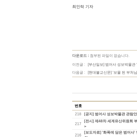
최인락 기자
다운로드 :
첨부된 파일이 없습니다.
이전글 :
[부산일보] 범어사 성보박물관 
다음글 :
[현대불교신문] ‘보물 된 부처님
번호
218
[공지] 범어사 성보박물관 관람
[전시] 제48차 세계유산위원회 
217
>
[보도자료] '화폭에 담은 범어
216