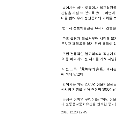
범어사는 이번 도록에서 불교경전을 
관심을 가질 수 있도록 했고, 이번
미를 밝혀 우리 정신문화의 가치를 
범어사 성보박물관은 14세기 간행본 
주요 불경과 해설서부터 시작해 불가
우치고 깨달음을 얻기 위한 책들이 있
또한 전통적인 불교의식과 작법에 대
책 등 이외에도 전 시기를 거쳐 다양
이번 도록 『梵魚寺의 典籍』에서는『삼
해 책에 담았다.
범어사는 지난 2003년 성보박물관
산시의 지원을 받아 연면적 3000여
금정구(정미영 구청장)는 "이번 성
과 전통종교문화유산을 연계한 종교힐
2018.12.28 12:45