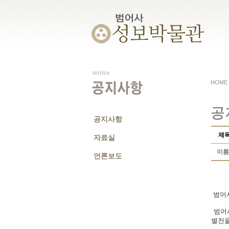
notice
HOME
공지사항
공
공지사항
제
자료실
이름
언론보도
범어사
범어사
별전을