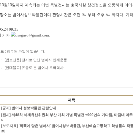
10월10일까지 계속되는 이번 특별전시는 호국사찰 창건정신을 오롯하게 이어
장소는 범어사성보박물관이며 관람시간은 오전 9시부터 오후 5시까지다. 기타 자세한
05.24 09:35
행 기자
osogaso@gmail.com
.
드 :
첨부된 파일이 없습니다.
 :
[법보신문] 전시로 만난 범어사 만세운동
 :
[현대불교] 유물로 본 범어사 호국역사
제목
[공지] 범어사 성보박물관 관람안내
[전시] 제48차 세계유산위원회 부산 개최 기념 특별전 <900년의 기다림, 마침내 마
>
[보도자료] '화폭에 담은 범어사' 범어사성보박물관, 부산예술고등학교 학생들의 작
최