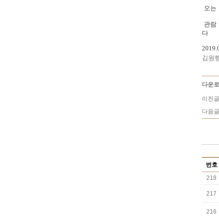
오는 
관람 
다
2019.
김원
다운로
이전글
다음글
번호
218
217
216