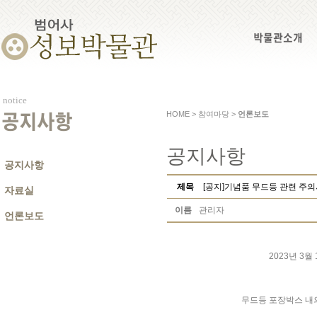
박물관소개
notice
HOME > 참여마당 >
언론보도
공지사항
공지사항
공지사항
제목
[공지]기념품 무드등 관련 주
자료실
이름
관리자
언론보도
2023년 3
무드등 포장박스 내