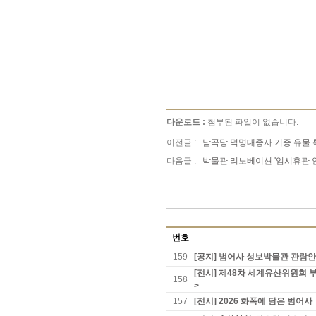
다운로드 :
첨부된 파일이 없습니다.
이전글 :
남곡당 덕명대종사 기증 유물
다음글 :
박물관 리노베이션 '임시휴관 
번호
159
[공지] 범어사 성보박물관 관람
[전시] 제48차 세계유산위원회 
158
>
157
[전시] 2026 화폭에 담은 범어사