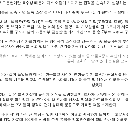
 고문헌이란 특수성 때문에 다소 어렵게 느껴지는 전적을 친숙하게 설명하는 
물관 신축 기념 도록 소장 전적 100개 가려 뽑아 누구나 읽기 편하게 저술해 "
 성보박물관(관장 경선)은 소장 유물 도록 <범어사의 전적(梵魚寺의 典籍)>을 
이 된 부처의 가르침 △나는 이와 같이 들었노라 △보살행의 길 △조사가 서
 부처를 구하지 말라 △동래부 금정산 범어사 개간으로 등 총 7부로 나눠져 구
이 된 부처님의 가르침’에서는 범어사가 소장하고 있는 전적 중 보물 4종과 부
삼국유사> 권4~5를 담고 있으며 간행 경위를 자세히 알아볼 수 있는 전적들이 
 이와 같이 들었노라’에서는 한국불교 사상에 영향을 끼친 불경과 해설서를 안내
> 등을 비롯해 밀교의 주요경전인 <다라니경> 등 불교 및 해설서 현황을 소개
성했다.
행의 길’은 불경 가운데 율장과 논장을 설명했으며 ‘조사가 서쪽에서 온 뜻’에
 의례도 담겨있다. 이뿐만 아니라 조사와 선사의 일생과 가르침을 살펴보는 책
라’에서는 조사들의 행적이 전기 형태와 문집으로 기록된 책을 소개한다.
사 전적>의 가장 큰 특징은 일반 시민에게 어렵고 딱딱하게 느껴지는 고문서를 
의 전적 가운데 100개를 선별해 주요 유물을 일목요연하게 정리 안내해 이해도