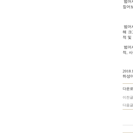
범어사
짚어보
범어사
해 크
적 및
범어사
적, 
2018.
하성미
다운로
이전글
다음글