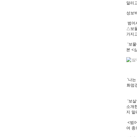
알리고
성보박
범어사
△보물
가지고
‘보물
본 <
‘나는
화엄경
‘보살
소개한
지 말
<범어
여 종