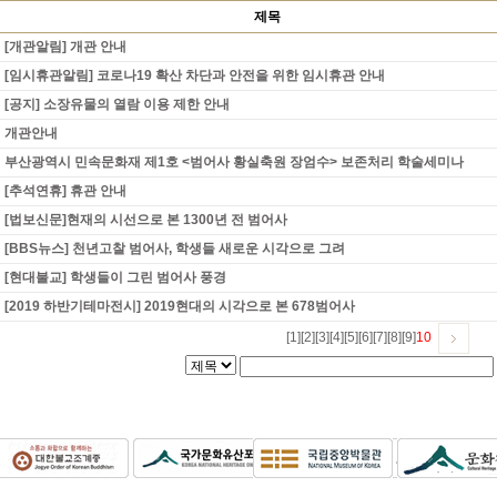
제목
[개관알림] 개관 안내
[임시휴관알림] 코로나19 확산 차단과 안전을 위한 임시휴관 안내
[공지] 소장유물의 열람 이용 제한 안내
개관안내
부산광역시 민속문화재 제1호 <범어사 황실축원 장엄수> 보존처리 학술세미나
[추석연휴] 휴관 안내
[법보신문]현재의 시선으로 본 1300년 전 범어사
[BBS뉴스] 천년고찰 범어사, 학생들 새로운 시각으로 그려
[현대불교] 학생들이 그린 범어사 풍경
[2019 하반기테마전시] 2019현대의 시각으로 본 678범어사
[1]
[2]
[3]
[4]
[5]
[6]
[7]
[8]
[9]
10