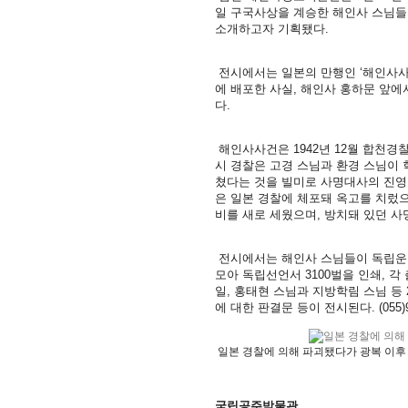
일 구국사상을 계승한 해인사 스님들
소개하고자 기획됐다.
전시에서는 일본의 만행인 ‘해인사사
에 배포한 사실, 해인사 홍하문 앞에
다.
해인사사건은 1942년 12월 합천
시 경찰은 고경 스님과 환경 스님이
쳤다는 것을 빌미로 사명대사의 진영
은 일본 경찰에 체포돼 옥고를 치렀으
비를 새로 세웠으며, 방치돼 있던 사
전시에서는 해인사 스님들이 독립운동
모아 독립선언서 3100벌을 인쇄, 
일, 홍태현 스님과 지방학림 스님 등
에 대한 판결문 등이 전시된다. (055)93
일본 경찰에 의해 파괴됐다가 광복 이후 
국립공주박물관