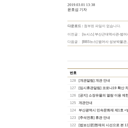
2019.03.01 13:38
윤
호섭 기자
다운로드 :
첨부된 파일이 없습니다.
이전글 :
[뉴시스] 부산근대역사관-범어
다음글 :
[BBS뉴스] 범어사 성보박물관,
번호
128
[개관알림] 개관 안내
127
[임시휴관알림] 코로나19 확산 
126
[공지] 소장유물의 열람 이용 제
125
개관안내
124
부산광역시 민속문화재 제1호 <
123
[추석연휴] 휴관 안내
122
[법보신문]현재의 시선으로 본 1