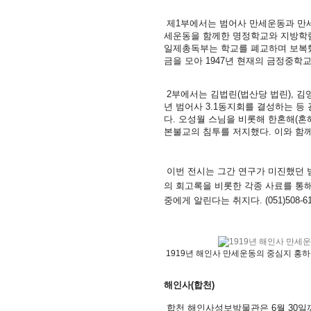
제1부에서는 범어사 만세운동과 만세
세운동을 함께한 명정학교와 지방학림 
일제총독부는 학교를 폐교하며 보복했
금을 모아 1947년 현재의 금정중학
2부에서는 김법린(법산당 법린), 김
년 범어사 3.1동지회를 결성하는 등
다. 오성월 스님을 비롯해 한혼해(혼
본불교의 침투를 저지했다. 이와 함
이번 전시는 그간 연구가 미진했던 범
의 회고록을 비롯한 각종 사료를 통해
중에게 알린다는 취지다. (051)508-61
1919년 해인사 만세운동의 중심지 홍하문
해인사(합천)
합천 해인사성보박물관은 6월 30일까