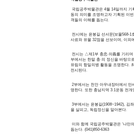
국립공주박물관은 4월 14일까지 기획
동의 의미를 조명하고자 기획된 이번
객들의 이해를 돕는다.
전시에는 윤봉길 선서문(보물568-1호
사료와 유물 32점을 선보이며, 이외
전시는 △제1부 충忠·의義를 기리며 
부에서는 한말 충·의 정신을 바탕으로 조
유림의 항일의병 활동을 조명한다. 최근
전시된다.
2부에서는 천안 아우내장터에서 만세
명한다. 또한 충남지역 3.1운동 전
3부에서는 윤봉길(1908~1942), 김
을 살피고, 독립정신을 알아본다.
이와 함께 국립공주박물관은 ‘나만의 
돕는다. (041)850-6363