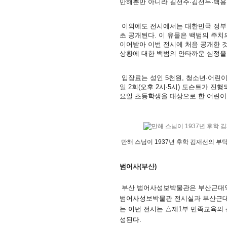
만해뿐만 아니라 길선주·김선두·백용
이외에도 전시에서는 대한민국 정부 수
초 공개된다. 이 유물은 백범의 주치
이어받아 이번 전시에 처음 공개한 것
상황에 대한 백범의 안타까운 심정을
입장료는 성인 5천원, 청소년·어린이
일 2회(오후 2시·5시) 도슨트가 진
요일 초등학생을 대상으로 한 어린이 체험
만해 스님이 1937년 후학 김재선의 부탁
범어사(부산)
부산 범어사성보박물관은 부산근대역사관
범어사성보박물관 전시실과 부산근대
는 이번 전시는 △제1부 민족교육의
성된다.