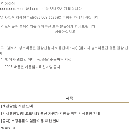
 작성하여
beomeomuseum@daum.net
)을 보내주시기 바랍니다.
문의사항은 학예연구실(051-508-6139)로 문의해 주시기 바랍니다.
 성보박물관 홈페이지를 찾아주신 모든 분들에게 감사드립니다.
성불하십시오.
드 :
[범어사 성보박물관 열람신청시 이용안내.hwp]
[범어사 성보박물관 유물 열람 신청
]
 :
'범어사 원효암 아미타삼존도' 市문화재 지정
 :
2015 박물관 어울림교육한마당 공지
제목
[개관알림] 개관 안내
[임시휴관알림] 코로나19 확산 차단과 안전을 위한 임시휴관 안내
[공지] 소장유물의 열람 이용 제한 안내
개관안내