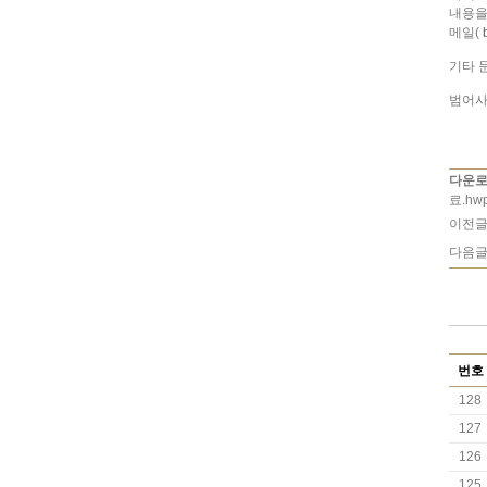
내용을
메일(
기타 
범어사
다운로
료.hwp
이전글
다음글
번호
128
127
126
125