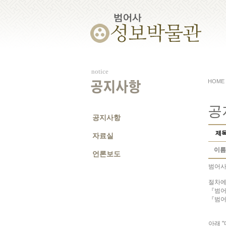
notice
HOME
공지사항
공
공지사항
제
자료실
이름
언론보도
범어사
절차에
『범어
『범어
허
아래 