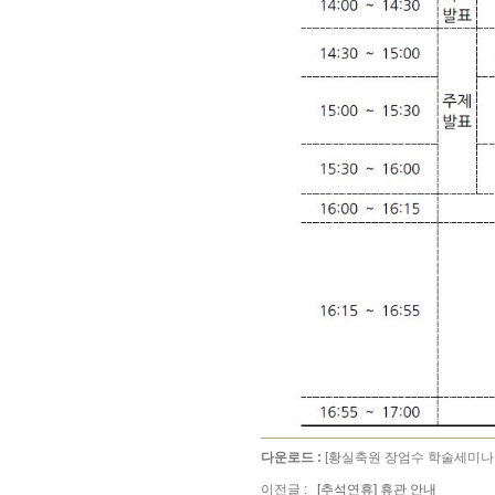
다운로드 :
[황실축원 장엄수 학술세미나 초
이전글 :
[추석연휴] 휴관 안내