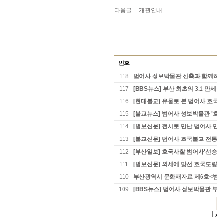
다음글 :
개관안내
번호
118
범어사 성보박물관 신축과 함께하
117
[BBS뉴스] 부산 최초의 3.1 
116
[현대불교] 유물로 본 범어사 호
115
[불교뉴스] 범어사 성보박물관 
114
[법보신문] 전시로 만난 범어사
113
[불교신문] 범어사 호국불교 전통
112
[부산일보] 호국사찰 범어사'선승
111
[법보신문] 외세에 맞선 호국도량
110
부산광역시 문화재자료 제6호<
109
[BBS뉴스] 범어사 성보박물관