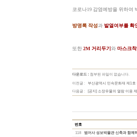
코로나19 감염예방을 위하여 
방명록 작성
과
발열여부를 확
또한
2M 거리두기
와
마스크착
다운로드 :
첨부된 파일이 없습니다.
이전글 :
부산광역시 민속문화재 제1호
다음글 :
[공지] 소장유물의 열람 이용 
번호
118
범어사 성보박물관 신축과 함께하