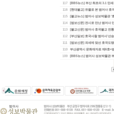
117
[BBS뉴스] 부산 최초의 3.1 
116
[현대불교] 유물로 본 범어사 호
115
[불교뉴스] 범어사 성보박물관 
114
[법보신문] 전시로 만난 범어사
113
[불교신문] 범어사 호국불교 전통
112
[부산일보] 호국사찰 범어사'선승
111
[법보신문] 외세에 맞선 호국도량
110
부산광역시 문화재자료 제6호<
109
[BBS뉴스] 범어사 성보박물관