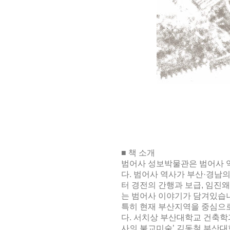
■
책 소개
범어사 성보박물관은 범어사 
다
.
범어사 역사가 부산
·
경남의
터 경전의 간행과 보급
,
임진왜
는 범어사 이야기가 담겨있습
특히 현재 부산지역을 중심으
다
.
서치상 부산대학교 건축학
사의 불교미술
’
김동철 부산대