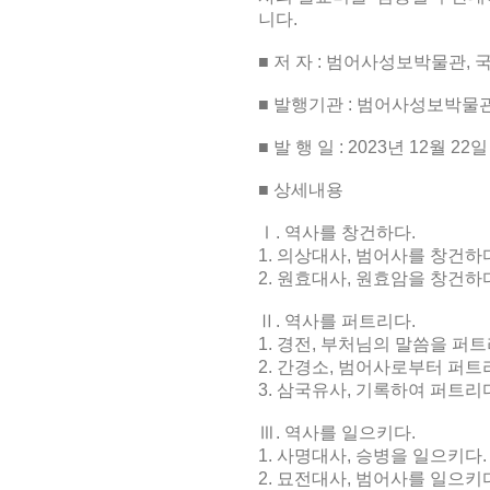
니다
.
■
저 자
:
범어사성보박물관, 
■
발행기관
:
범어사성보박물관
■
발 행 일
: 2023
년
12
월
22
일
■
상세내용
Ⅰ
.
역사를 창건하다
.
1.
의상대사
,
범어사를 창건하
2.
원효대사
,
원효암을 창건하
Ⅱ
.
역사를 퍼트리다
.
1.
경전
,
부처님의 말씀을 퍼
2.
간경소
,
범어사로부터 퍼트
3.
삼국유사
,
기록하여 퍼트리
Ⅲ
.
역사를 일으키다
.
1.
사명대사
,
승병을 일으키다
.
2.
묘전대사
,
범어사를 일으키