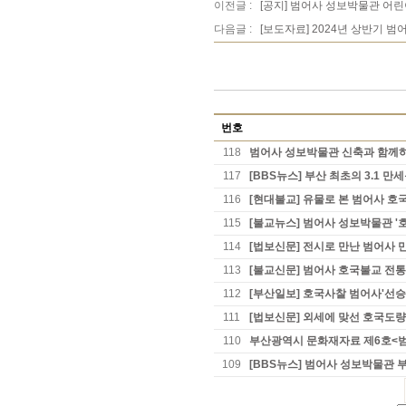
이전글 :
[공지] 범어사 성보박물관 어
다음글 :
[보도자료] 2024년 상반기 
번호
118
범어사 성보박물관 신축과 함께하
117
[BBS뉴스] 부산 최초의 3.1 
116
[현대불교] 유물로 본 범어사 호
115
[불교뉴스] 범어사 성보박물관 
114
[법보신문] 전시로 만난 범어사
113
[불교신문] 범어사 호국불교 전통
112
[부산일보] 호국사찰 범어사'선승
111
[법보신문] 외세에 맞선 호국도량
110
부산광역시 문화재자료 제6호<
109
[BBS뉴스] 범어사 성보박물관