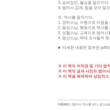
3.
승려장인
,
불심을 일으키다
.
4.
범어사 갑계
,
힘을 모아 일
Ⅳ
.
역사를 움직이다
.
1.
경허스님
,
수행으로 마음을
2.
용성스님
,
행동으로 역사를
3.
성월스님
,
교육으로 범어사
4.
동산스님
,
역대 조사들의 뜻
■
자세한 내용은 첨부된 pdf
※ 이 책의 저작권 및 기타 
※ 이 책의 글과 사진은 범어
※ 이 책을 복제하여 상업적으
다운로드 :
[범어사 역사를 담다, 닯다.jpg