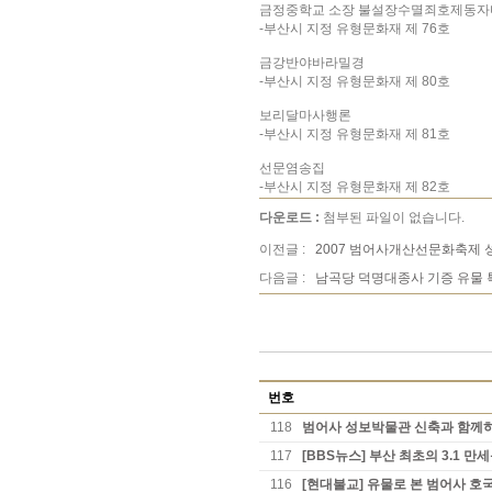
금정중학교 소장 불설장수멸죄호제동
-부산시 지정 유형문화재 제 76호
금강반야바라밀경
-부산시 지정 유형문화재 제 80호
보리달마사행론
-부산시 지정 유형문화재 제 81호
선문염송집
-부산시 지정 유형문화재 제 82호
다운로드 :
첨부된 파일이 없습니다.
이전글 :
2007 범어사개산선문화축제
다음글 :
남곡당 덕명대종사 기증 유물
번호
118
범어사 성보박물관 신축과 함께하
117
[BBS뉴스] 부산 최초의 3.1 
116
[현대불교] 유물로 본 범어사 호