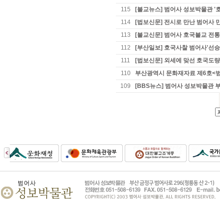
115
[불교뉴스] 범어사 성보박물관 
114
[법보신문] 전시로 만난 범어사
113
[불교신문] 범어사 호국불교 전통
112
[부산일보] 호국사찰 범어사'선승
111
[법보신문] 외세에 맞선 호국도량
110
부산광역시 문화재자료 제6호<
109
[BBS뉴스] 범어사 성보박물관